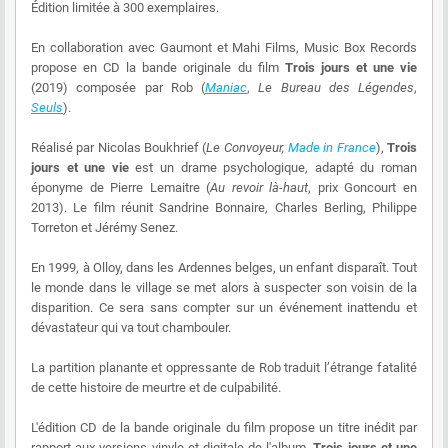
Édition limitée à 300 exemplaires.
En collaboration avec Gaumont et Mahi Films, Music Box Records
propose en CD la bande originale du film
Trois jours et une vie
(2019) composée par Rob (
Maniac
,
Le Bureau des Légendes
,
Seuls
).
Réalisé par Nicolas Boukhrief (
Le Convoyeur,
Made in France
),
Trois
jours et une vie
est un drame psychologique, adapté du roman
éponyme de Pierre Lemaitre (
Au revoir là-haut
, prix Goncourt en
2013). Le film réunit Sandrine Bonnaire, Charles Berling, Philippe
Torreton et Jérémy Senez.
En 1999, à Olloy, dans les Ardennes belges, un enfant disparaît. Tout
le monde dans le village se met alors à suspecter son voisin de la
disparition. Ce sera sans compter sur un événement inattendu et
dévastateur qui va tout chambouler.
La partition planante et oppressante de Rob traduit l’étrange fatalité
de cette histoire de meurtre et de culpabilité.
L'édition CD de la bande originale du film propose un titre inédit par
rapport aux versions vinyle et digitale de l'album.
Trois jours et une