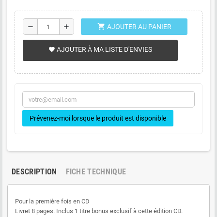
shopping_cart
remove
add
AJOUTER AU PANIER
AJOUTER À MA LISTE D'ENVIES
favorite
Prévenez-moi lorsque le produit est disponible
DESCRIPTION
FICHE TECHNIQUE
Pour la première fois en CD
Livret 8 pages. Inclus 1 titre bonus exclusif à cette édition CD.