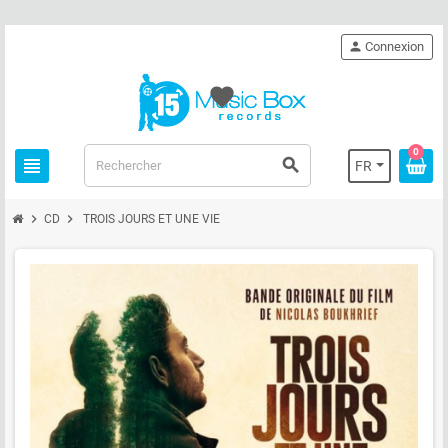
person
Connexion
favorite
0
view_headline
search
FR
chevron_right
chevron_right
CD
TROIS JOURS ET UNE VIE