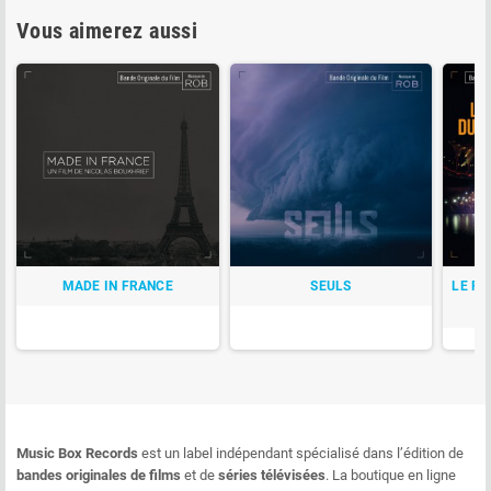
Vous aimerez aussi
MADE IN FRANCE
SEULS
LE PR
Music Box Records
est un label indépendant spécialisé dans l’édition de
bandes originales de films
et de
séries télévisées
. La boutique en ligne