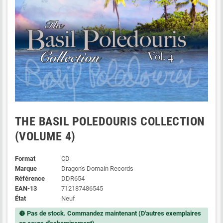
THE BASIL POLEDOURIS COLLECTION
(VOLUME 4)
Format
CD
Marque
Dragon's Domain Records
Référence
DDR654
EAN-13
712187486545
État
Neuf
Pas de stock. Commandez maintenant (D'autres exemplaires
new_releases