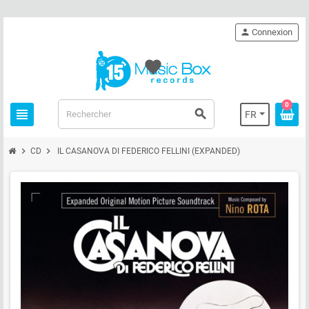
person
Connexion
favorite
0
view_headline
search
FR
chevron_right
chevron_right
CD
IL CASANOVA DI FEDERICO FELLINI (EXPANDED)