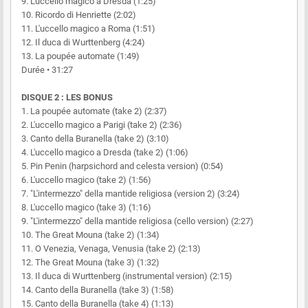
9. L'uccello magico a Dresda (1:25)
10. Ricordo di Henriette (2:02)
11. L'uccello magico a Roma (1:51)
12. Il duca di Wurttenberg (4:24)
13. La poupée automate (1:49)
Durée • 31:27
DISQUE 2 : LES BONUS
1. La poupée automate (take 2) (2:37)
2. L'uccello magico a Parigi (take 2) (2:36)
3. Canto della Buranella (take 2) (3:10)
4. L'uccello magico a Dresda (take 2) (1:06)
5. Pin Penin (harpsichord and celesta version) (0:54)
6. L'uccello magico (take 2) (1:56)
7. "L'intermezzo" della mantide religiosa (version 2) (3:24)
8. L'uccello magico (take 3) (1:16)
9. "L'intermezzo" della mantide religiosa (cello version) (2:27)
10. The Great Mouna (take 2) (1:34)
11. O Venezia, Venaga, Venusia (take 2) (2:13)
12. The Great Mouna (take 3) (1:32)
13. Il duca di Wurttenberg (instrumental version) (2:15)
14. Canto della Buranella (take 3) (1:58)
15. Canto della Buranella (take 4) (1:13)