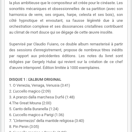
la plus ambitieuse que le compositeur ait créée pour le cinéaste. Les
sonorités mécaniques et obsessionnelles de sa partition (avec son
harmonica de verre, ses orgues, harpe, celesta et ses bois), son
côté hypnotique et envoutant, sa fausse légèreté due à une
orchestration complexe et ses dissonances cristallines contribuent
au climat de mort douce qui se dégage de cette œuvre insolite.
Supervisé par Claudio Fuiano, ce double album remasterisé à partir
des sessions d'enregistrement, propose de nombreux titres inédits
par rapport aux précédentes éditions. Les notes du livret sont
rédigées par Gergely Hubai qui revient sur la création de ce chef
d'œuvre intemporel. Édition limitée à 1000 exemplaires.
DISQUE 1 : L'ALBUM ORIGINAL
1. O Venezia, Venaga, Venusia (3:41)
2. L'uccello magico (2:09)
3. A pranzo dalla marchesa Durfé (1:48)
4.The Great Mouna (2:00)
5. Canto della Buranella (1:24)
6. L'uccello magico a Parigi (1:36)
7. "L'intermezzo" della mantide religiosa (3:40)
8. Pin Penin (3:05)