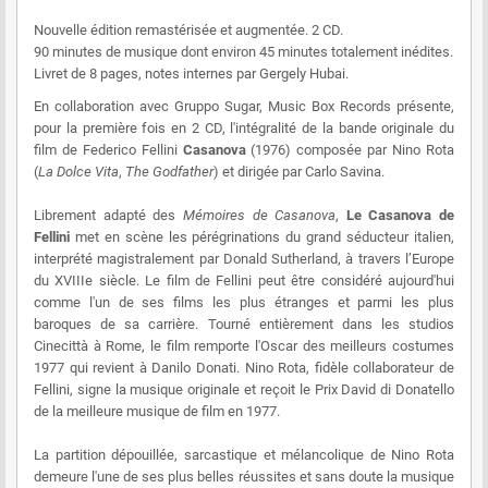
Nouvelle édition remastérisée et augmentée. 2 CD.
90 minutes de musique dont environ 45 minutes totalement inédites.
Livret de 8 pages, notes internes par Gergely Hubai.
En collaboration avec Gruppo Sugar, Music Box Records présente,
pour la première fois en 2 CD, l'intégralité de la bande originale du
film de Federico Fellini
Casanova
(1976) composée par Nino Rota
(
La Dolce Vita
,
The Godfather
) et dirigée par Carlo Savina.
Librement adapté des
Mémoires de Casanova
,
Le Casanova de
Fellini
met en scène les pérégrinations du grand séducteur italien,
interprété magistralement par Donald Sutherland, à travers l’Europe
du XVIIIe siècle. Le film de Fellini peut être considéré aujourd'hui
comme l'un de ses films les plus étranges et parmi les plus
baroques de sa carrière. Tourné entièrement dans les studios
Cinecittà à Rome, le film remporte l'Oscar des meilleurs costumes
1977 qui revient à Danilo Donati. Nino Rota, fidèle collaborateur de
Fellini, signe la musique originale et reçoit le Prix David di Donatello
de la meilleure musique de film en 1977.
La partition dépouillée, sarcastique et mélancolique de Nino Rota
demeure l'une de ses plus belles réussites et sans doute la musique