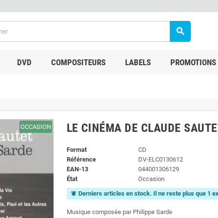
search
DVD
COMPOSITEURS
LABELS
PROMOTIONS
LE CINÉMA DE CLAUDE SAUTE
OCCASION
Format
CD
Référence
DV-ELC0130612
EAN-13
044001306129
État
Occasion
Derniers articles en stock. Il ne reste plus que 1 
notifications_active
Musique composée par Philippe Sarde