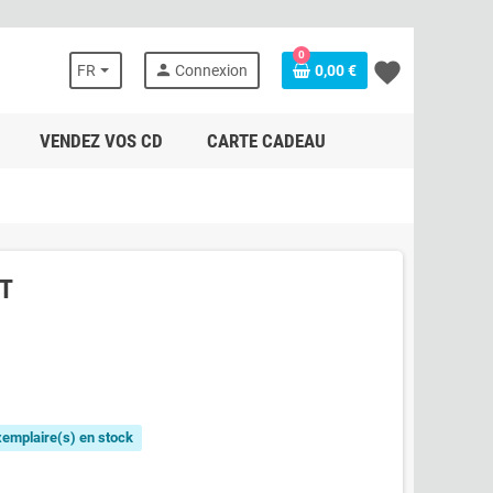
0
favorite
person
FR
Connexion
0,00 €
VENDEZ VOS CD
CARTE CADEAU
T
exemplaire(s) en stock