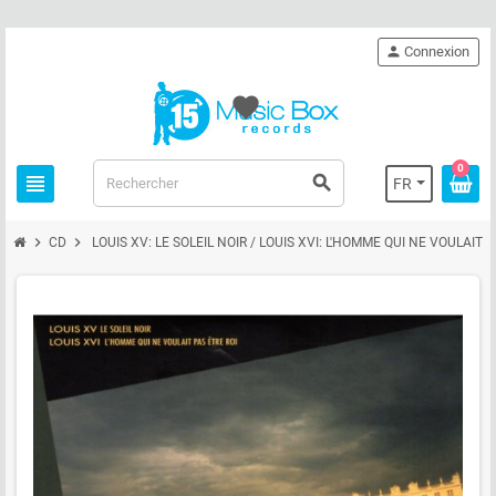
person
Connexion
favorite
0
view_headline
search
FR
chevron_right
chevron_right
CD
LOUIS XV: LE SOLEIL NOIR / LOUIS XVI: L'HOMME QUI NE VOULAIT 