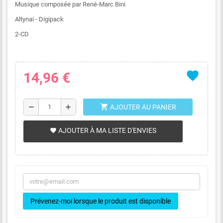
Musique composée par René-Marc Bini
Altynai - Digipack
2-CD
favorite
14,96 €
shopping_cart
remove
add
AJOUTER AU PANIER
AJOUTER À MA LISTE D'ENVIES
favorite
Prévenez-moi lorsque le produit est disponible