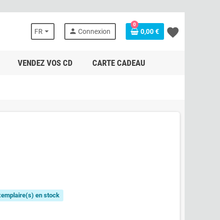
0
favorite
person
FR
Connexion
0,00 €
VENDEZ VOS CD
CARTE CADEAU
exemplaire(s) en stock