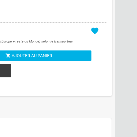
favorite
s (Europe + reste du Monde) selon le transporteur
shopping_cart
AJOUTER AU PANIER