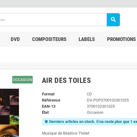
search
DVD
COMPOSITEURS
LABELS
PROMOTIONS
AIR DES TOILES
OCCASION
Format
CD
Référence
DV-POP3700102301025
EAN-13
3700102301025
État
Occasion
Derniers articles en stock. Il ne reste plus que 1 
notifications_active
Musique de Béatrice Thiriet