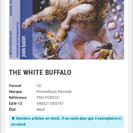
THE WHITE BUFFALO
Format
CD
Marque
Prometheus Records
Référence
PRO-PCR518
EAN-13
5400211005187
État
Neuf
Derniers articles en stock. Il ne reste plus que 2 exemplaire(s)
notifications_active
en stock