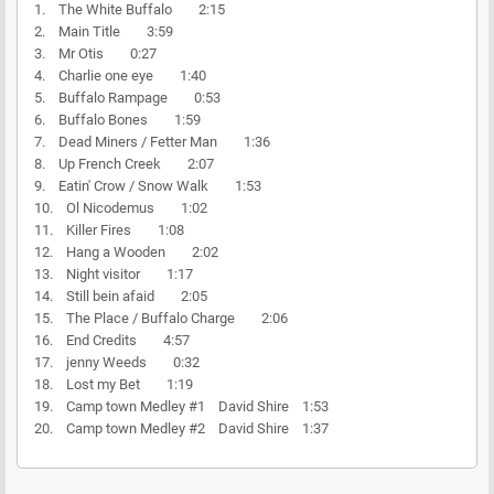
1. The White Buffalo 2:15
2. Main Title 3:59
3. Mr Otis 0:27
4. Charlie one eye 1:40
5. Buffalo Rampage 0:53
6. Buffalo Bones 1:59
7. Dead Miners / Fetter Man 1:36
8. Up French Creek 2:07
9. Eatin' Crow / Snow Walk 1:53
10. Ol Nicodemus 1:02
11. Killer Fires 1:08
12. Hang a Wooden 2:02
13. Night visitor 1:17
14. Still bein afaid 2:05
15. The Place / Buffalo Charge 2:06
16. End Credits 4:57
17. jenny Weeds 0:32
18. Lost my Bet 1:19
19. Camp town Medley #1 David Shire 1:53
20. Camp town Medley #2 David Shire 1:37