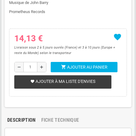
Musique de John Barry
Prometheus Records
favorite
14,13 €
Livraison sous 2 à 5 jours ouvrés (France) et 3 à 10 jours (Europe +
reste du Monde) selon le transporteur
shopping_cart
remove
add
AJOUTER AU PANIER
AJOUTER À MA LISTE D'ENVIES
favorite
DESCRIPTION
FICHE TECHNIQUE