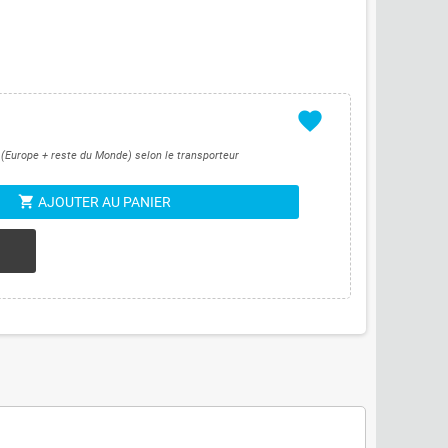
favorite
s (Europe + reste du Monde) selon le transporteur
shopping_cart
AJOUTER AU PANIER