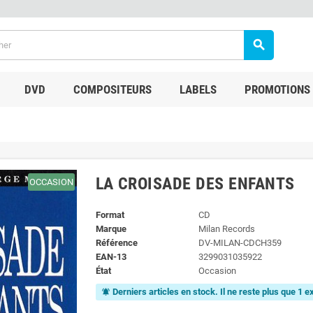
search
DVD
COMPOSITEURS
LABELS
PROMOTIONS
LA CROISADE DES ENFANTS
OCCASION
Format
CD
Marque
Milan Records
Référence
DV-MILAN-CDCH359
EAN-13
3299031035922
État
Occasion
Derniers articles en stock. Il ne reste plus que 1 
notifications_active