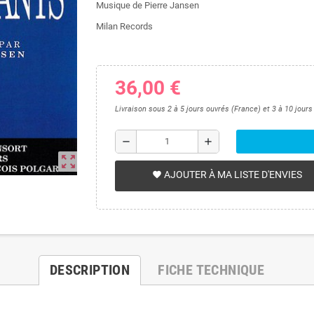
Musique de Pierre Jansen
Milan Records
36,00 €
Livraison sous 2 à 5 jours ouvrés (France) et 3 à 10 jour
remove
add
zoom_out_map
AJOUTER À MA LISTE D'ENVIES
favorite
DESCRIPTION
FICHE TECHNIQUE