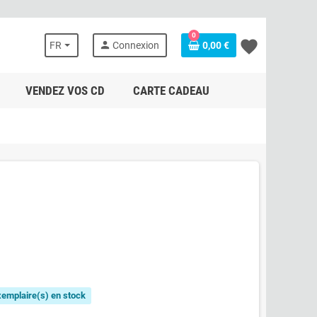
0
favorite
person
FR
Connexion
0,00 €
VENDEZ VOS CD
CARTE CADEAU
exemplaire(s) en stock