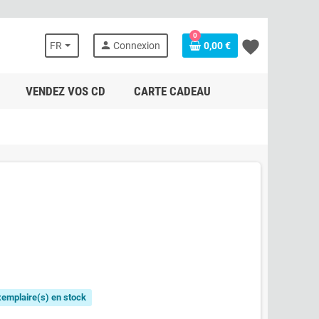
0
favorite
person
FR
Connexion
0,00 €
VENDEZ VOS CD
CARTE CADEAU
exemplaire(s) en stock