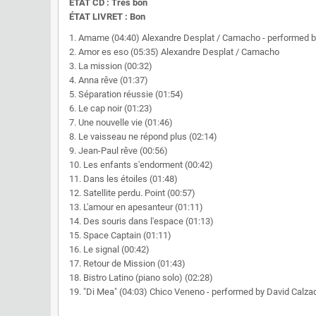
ÉTAT CD : Très bon
ÉTAT LIVRET : Bon
1. Amame (04:40) Alexandre Desplat / Camacho - performed b
2. Amor es eso (05:35) Alexandre Desplat / Camacho
3. La mission (00:32)
4. Anna rêve (01:37)
5. Séparation réussie (01:54)
6. Le cap noir (01:23)
7. Une nouvelle vie (01:46)
8. Le vaisseau ne répond plus (02:14)
9. Jean-Paul rêve (00:56)
10. Les enfants s'endorment (00:42)
11. Dans les étoiles (01:48)
12. Satellite perdu. Point (00:57)
13. L'amour en apesanteur (01:11)
14. Des souris dans l'espace (01:13)
15. Space Captain (01:11)
16. Le signal (00:42)
17. Retour de Mission (01:43)
18. Bistro Latino (piano solo) (02:28)
19. "Di Mea" (04:03) Chico Veneno - performed by David Calz