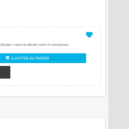
favorite
s (Europe + reste du Monde) selon le transporteur
shopping_cart
AJOUTER AU PANIER