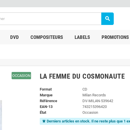
search
DVD
COMPOSITEURS
LABELS
PROMOTIONS
LA FEMME DU COSMONAUTE
OCCASION
Format
CD
Marque
Milan Records
Référence
DV-MILAN-539642
EAN-13
743215396420
État
Occasion
Derniers articles en stock. Il ne reste plus que 1 
notifications_active