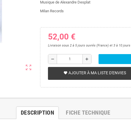
Musique de Alexandre Desplat
Milan Records
52,00 €
Livraison sous 2 à 5 jours ouvrés (France) et 3 à 10 jour
remove
add
zoom_out_map
AJOUTER À MA LISTE D'ENVIES
favorite
DESCRIPTION
FICHE TECHNIQUE