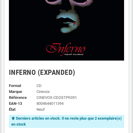
INFERNO (EXPANDED)
Format
CD
Marque
Cinevox
Référence
CINEVOX-CDOSTPK051
EAN-13
8004644011394
État
Neuf
Derniers articles en stock. Il ne reste plus que 2 exemplaire(s)
notifications_active
en stock