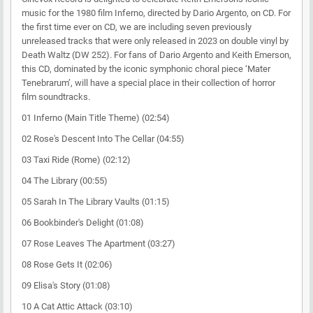
music for the 1980 film Inferno, directed by Dario Argento, on CD. For
the first time ever on CD, we are including seven previously
unreleased tracks that were only released in 2023 on double vinyl by
Death Waltz (DW 252). For fans of Dario Argento and Keith Emerson,
this CD, dominated by the iconic symphonic choral piece ‘Mater
Tenebrarum’, will have a special place in their collection of horror
film soundtracks.
01 Inferno (Main Title Theme) (02:54)
02 Rose's Descent Into The Cellar (04:55)
03 Taxi Ride (Rome) (02:12)
04 The Library (00:55)
05 Sarah In The Library Vaults (01:15)
06 Bookbinder's Delight (01:08)
07 Rose Leaves The Apartment (03:27)
08 Rose Gets It (02:06)
09 Elisa's Story (01:08)
10 A Cat Attic Attack (03:10)