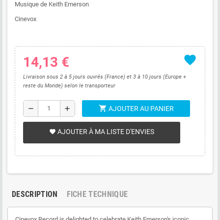
Musique de Keith Emerson
Cinevox
favorite
14,13 €
Livraison sous 2 à 5 jours ouvrés (France) et 3 à 10 jours (Europe +
reste du Monde) selon le transporteur
shopping_cart
remove
add
AJOUTER AU PANIER
AJOUTER À MA LISTE D'ENVIES
favorite
DESCRIPTION
FICHE TECHNIQUE
Cinevox Record is delighted to celebrate Keith Emerson's iconic