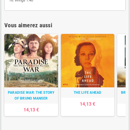
16.
Wings
1:40
Vous aimerez aussi
PARADISE WAR: THE STORY
THE LIFE AHEAD
BROK
OF BRUNO MANSER
14,13 €
14,13 €