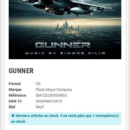
GUNNER
Format
CD
Marque
Plaza Mayor Company
Référence
SM-CD2505SIMGU
EAN-13
3666946016610
État
Neuf
Derniers articles en stock. Il ne reste plus que 1 exemplaire(s)
notifications_active
en stock