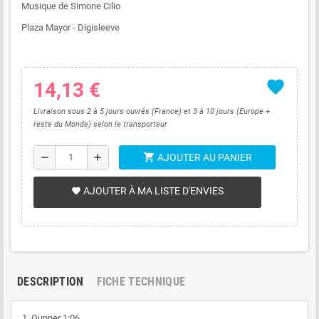
Musique de Simone Cilio
Plaza Mayor - Digisleeve
favorite
14,13 €
Livraison sous 2 à 5 jours ouvrés (France) et 3 à 10 jours (Europe +
reste du Monde) selon le transporteur
shopping_cart
remove
add
AJOUTER AU PANIER
AJOUTER À MA LISTE D'ENVIES
favorite
DESCRIPTION
FICHE TECHNIQUE
1.
Gunner
1:06