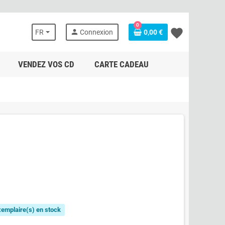
0
favorite
person
FR
Connexion
0,00 €
VENDEZ VOS CD
CARTE CADEAU
exemplaire(s) en stock