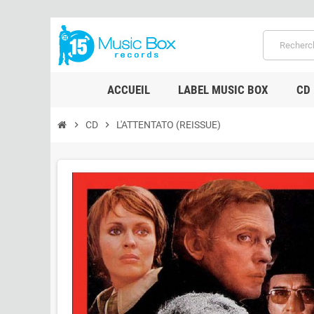
ACCUEIL
LABEL MUSIC BOX
CD
chevron_right
CD
chevron_right
L'ATTENTATO (REISSUE)