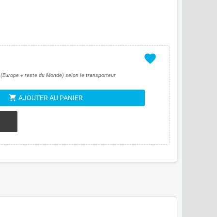
favorite
s (Europe + reste du Monde) selon le transporteur
shopping_cart
AJOUTER AU PANIER