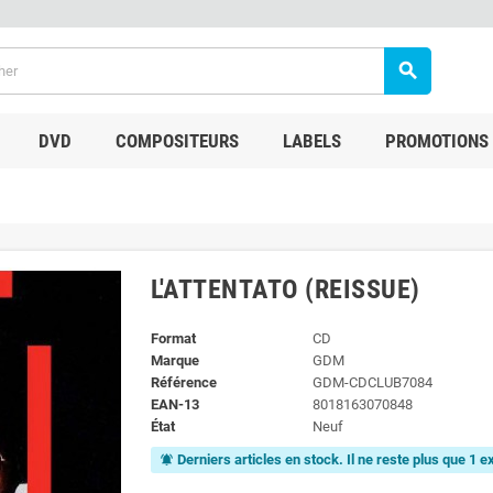
search
DVD
COMPOSITEURS
LABELS
PROMOTIONS
L'ATTENTATO (REISSUE)
Format
CD
Marque
GDM
Référence
GDM-CDCLUB7084
EAN-13
8018163070848
État
Neuf
Derniers articles en stock. Il ne reste plus que 1 
notifications_active