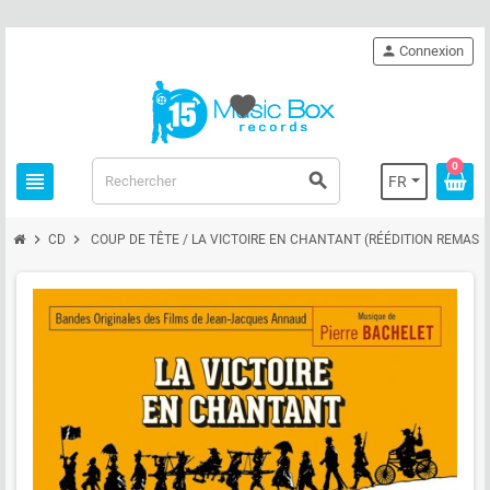
person
Connexion
favorite
0
view_headline
search
FR
chevron_right
chevron_right
CD
COUP DE TÊTE / LA VICTOIRE EN CHANTANT (RÉÉDITION REMAST