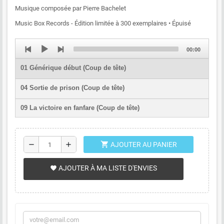
Musique composée par Pierre Bachelet
Music Box Records - Édition limitée à 300 exemplaires • Épuisé
Audio
Total
00:00
Player
duration
01 Générique début (Coup de tête)
04 Sortie de prison (Coup de tête)
09 La victoire en fanfare (Coup de tête)
11 Générique de fin (Coup de tête)
shopping_cart
remove
add
AJOUTER AU PANIER
13 La victoire en chantant (La Victoire en chantant)
15 La bataille (La Victoire en chantant)
AJOUTER À MA LISTE D'ENVIES
favorite
24 Générique de fin (La Victoire en chantant)