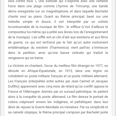
seul contre tous », une solitude qui s’exprime avec une certaine
force dans une plage comme
L’hymne de Trincamp
, une bande
démo enregistrée sur un magnétophone, et dans laquelle Bachelet
chante seul au piano. Quant au thème principal, basé sur une
mélodie simple et douce, il est interprété par un soliste
incontournable de la musique de film : le siffleur (c’est d’ailleurs le
compositeur lui-même qui a prêté ses lèvres lors de l’enregistrement
de la musique). L’air sifflé est un clin d’œil aux westerns et aux films
de guerre, ce qui est renforcé par le fait qu’un autre instrument
emblématique du western (l’harmonica) vient parfois s’immiscer
dans la partition, ainsi qu’une basse ostinato qui traduit la
vengeance qui se trame.
La Victoire en chantant, Oscar du meilleur film étranger en 1977, se
déroule en Afrique-Équatoriale, en 1915, dans une région où
cohabitent un poste militaire français et un poste militaire allemand.
Les Français (interprétés entre autres par Jean Carmet et Jacques
Dufilho) apprennent avec cinq mois de retard qu’un conflit oppose la
France et l’Allemagne. Animés par un sursaut patriotique, ils partent
alors à la conquête du poste allemand. Le film dresse le portrait de
colons méprisant envers les indigènes, et pathétiques dans leur
désir de rejouer la Guerre Mondiale en miniature. Par sa simplicité et
sa naïveté utopique, le thème principal composé par Bachelet porte