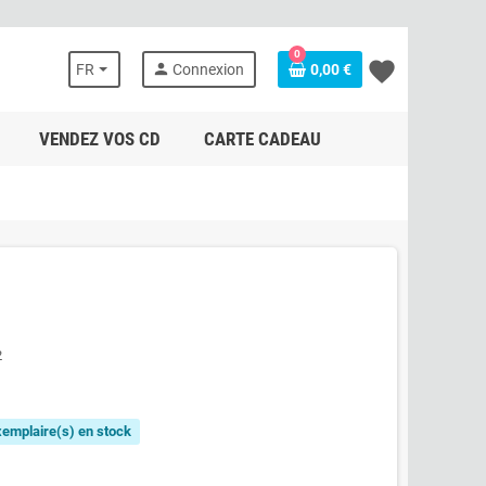
0
favorite
person
FR
Connexion
0,00 €
VENDEZ VOS CD
CARTE CADEAU
2
exemplaire(s) en stock