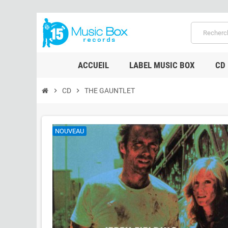
ACCUEIL
LABEL MUSIC BOX
CD
chevron_right
CD
chevron_right
THE GAUNTLET
NOUVEAU