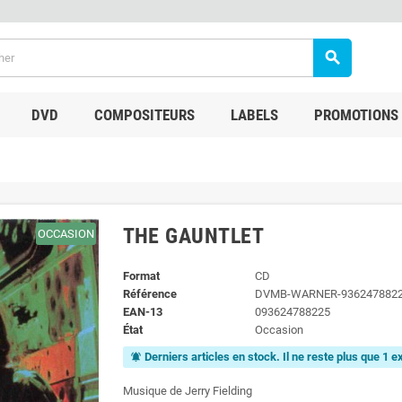
search
DVD
COMPOSITEURS
LABELS
PROMOTIONS
THE GAUNTLET
OCCASION
Format
CD
Référence
DVMB-WARNER-936247882
EAN-13
093624788225
État
Occasion
Derniers articles en stock. Il ne reste plus que 1 
notifications_active
Musique de Jerry Fielding