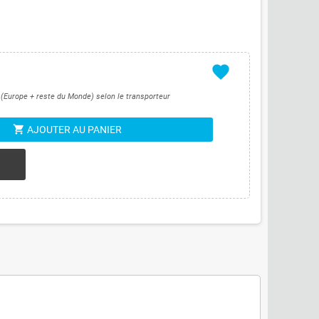
favorite
s (Europe + reste du Monde) selon le transporteur
shopping_cart
AJOUTER AU PANIER