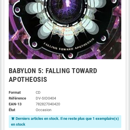
BABYLON 5: FALLING TOWARD
APOTHEOSIS
Format
CD
Référence
DV-SID0404
EAN-13
782827040420
État
Occasion
Derniers articles en stock. Il ne reste plus que 1 exemplaire(s)
notifications_active
en stock