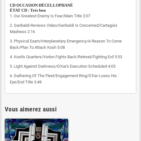
CD OCCASION DÉCELLOPHANÉ
ÉTAT CD : Très bon
1.
Our Greatest Enemy Is Fear/Main Title
3:07
2.
Garibaldi Reviews Video/Garibaldi Is Concerned/Cartagia's
Madness
2:16
3.
Physical Exam/Interplanetary Emergency/A Reason To Come
Back/Plan To Attack Kosh
5:08
4.
Kosh's Quarters/Vorlon Fights Back/Retreat/Fighting Evil
5:53
5.
Light Against Darkness/G'Kar's Execution Scheduled
4:03
6.
Gathering Of The Fleet/Engagement Ring/G'Kar Loses His
Eye/End Title
3:48
Vous aimerez aussi