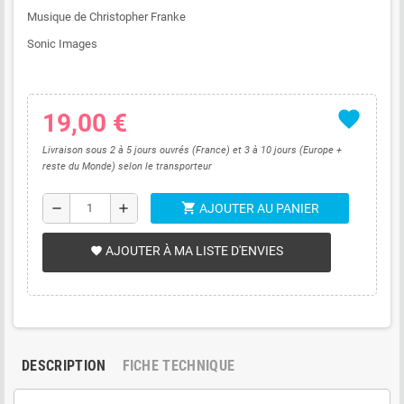
Musique de Christopher Franke
Sonic Images
favorite
19,00 €
Livraison sous 2 à 5 jours ouvrés (France) et 3 à 10 jours (Europe +
reste du Monde) selon le transporteur
shopping_cart
remove
add
AJOUTER AU PANIER
AJOUTER À MA LISTE D'ENVIES
favorite
DESCRIPTION
FICHE TECHNIQUE