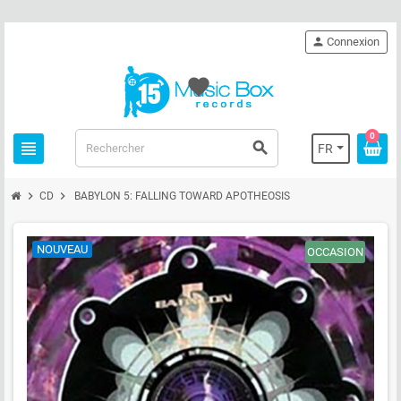
person
Connexion
favorite
0
view_headline
search
FR
chevron_right
chevron_right
CD
BABYLON 5: FALLING TOWARD APOTHEOSIS
NOUVEAU
OCCASION