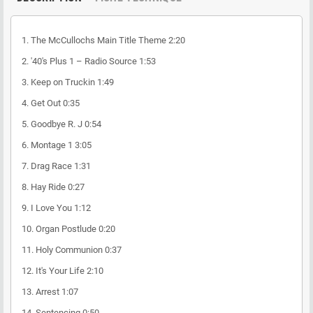
1.
The McCullochs Main Title Theme
2:20
2.
'40's Plus 1 – Radio Source
1:53
3.
Keep on Truckin
1:49
4.
Get Out
0:35
5.
Goodbye R. J
0:54
6.
Montage 1
3:05
7.
Drag Race
1:31
8.
Hay Ride
0:27
9.
I Love You
1:12
10.
Organ Postlude
0:20
11.
Holy Communion
0:37
12.
It's Your Life
2:10
13.
Arrest
1:07
14.
Sentencing
0:50