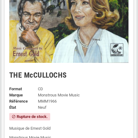
THE McCULLOCHS
Format
CD
Marque
Monstrous Movie Music
Référence
MMM1966
État
Neuf
Rupture de stock.
block
Musique de Ernest Gold
Monstrous Movie Music