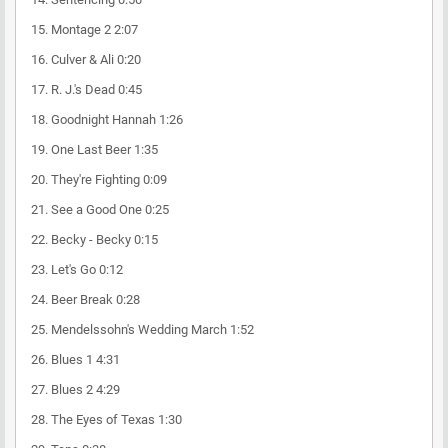
15.
Montage 2
2:07
16.
Culver & Ali
0:20
17.
R. J.'s Dead
0:45
18.
Goodnight Hannah
1:26
19.
One Last Beer
1:35
20.
They're Fighting
0:09
21.
See a Good One
0:25
22.
Becky - Becky
0:15
23.
Let's Go
0:12
24.
Beer Break
0:28
25.
Mendelssohn's Wedding March
1:52
26.
Blues 1
4:31
27.
Blues 2
4:29
28.
The Eyes of Texas
1:30