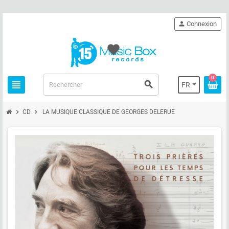
person
Connexion
favorite
0
view_headline
search
FR
chevron_right
chevron_right
CD
LA MUSIQUE CLASSIQUE DE GEORGES DELERUE