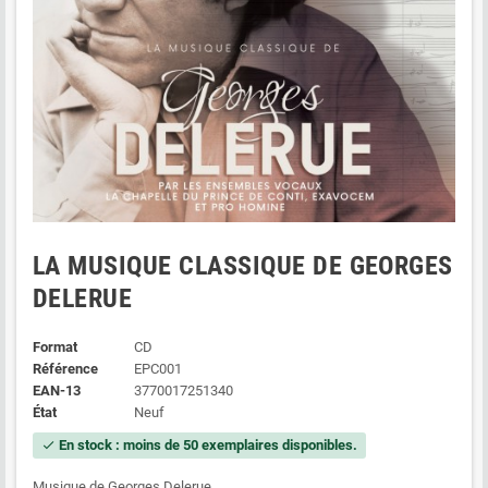
LA MUSIQUE CLASSIQUE DE GEORGES
DELERUE
Format
CD
Référence
EPC001
EAN-13
3770017251340
État
Neuf
En stock : moins de 50 exemplaires disponibles.
check
Musique de Georges Delerue