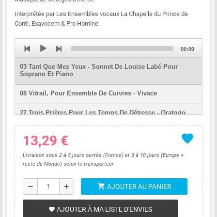
Interprétée par Les Ensembles vocaux La Chapelle du Prince de
Conti, Exavocem & Pro Homine
Audio
Total
00:00
Player
duration
03 Tant Que Mes Yeux - Sonnet De Louise Labé Pour
Soprano Et Piano
08 Vitrail, Pour Ensemble De Cuivres - Vivace
22 Trois Prières Pour Les Temps De Détresse - Oratorio
Pour Baryton, Chœur Et Ensemble Instrumental - 3
favorite
13,29 €
Livraison sous 2 à 5 jours ouvrés (France) et 3 à 10 jours (Europe +
reste du Monde) selon le transporteur
shopping_cart
remove
add
AJOUTER AU PANIER
AJOUTER À MA LISTE D'ENVIES
favorite