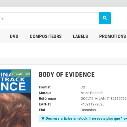
search
DVD
COMPOSITEURS
LABELS
PROMOTIONS
BODY OF EVIDENCE
OCCASION
Format
CD
Marque
Milan Records
Référence
OCCLT5-MILAN-7432112720
EAN-13
743211272025
État
Occasion
Derniers articles en stock. Il ne reste plus que 1 
notifications_active