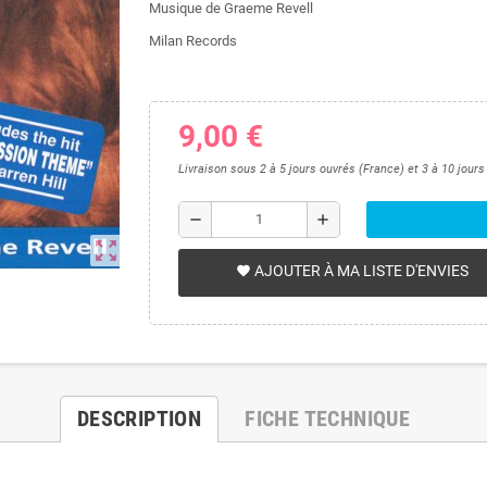
Musique de Graeme Revell
Milan Records
9,00 €
Livraison sous 2 à 5 jours ouvrés (France) et 3 à 10 jour
remove
add
zoom_out_map
AJOUTER À MA LISTE D'ENVIES
favorite
DESCRIPTION
FICHE TECHNIQUE