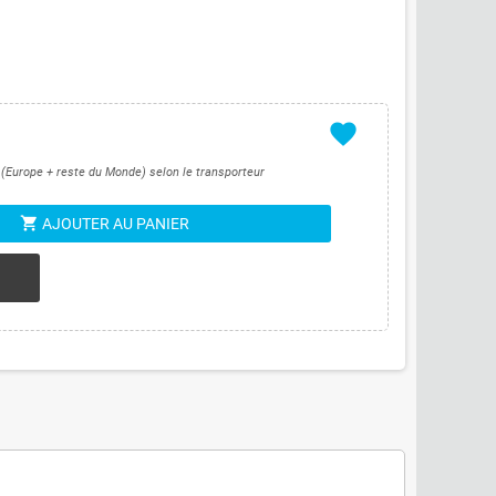
favorite
s (Europe + reste du Monde) selon le transporteur
shopping_cart
AJOUTER AU PANIER