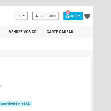
0
favorite
person
FR
Connexion
0,00 €
VENDEZ VOS CD
CARTE CADEAU
2
exemplaire(s) en stock