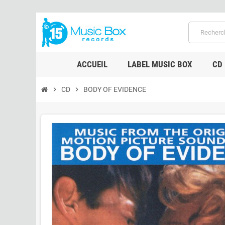
ACCUEIL
LABEL MUSIC BOX
CD
chevron_right
CD
chevron_right
BODY OF EVIDENCE