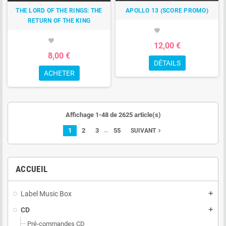
THE LORD OF THE RINGS: THE
APOLLO 13 (SCORE PROMO)
RETURN OF THE KING
favorite
favorite
12,00 €
8,00 €
DÉTAILS
ACHETER
Affichage 1-48 de 2625 article(s)
…
1
2
3
55
navigate_next
SUIVANT
ACCUEIL
Label Music Box
add
CD
add
Pré-commandes CD