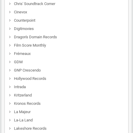
Chris' Soundtrack Corner
Cinevox
Counterpoint
Digitmovies
Dragon's Domain Records
Film Score Monthly
Frémeaux
GDM
GNP Crescendo
Hollywood Records
Intrada
Kritzerland
Kronos Records
La Majeur
La-La Land
Lakeshore Records