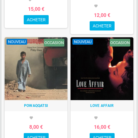
favorite
15,00 €
12,00 €
ACHETER
ACHETER
NOUVEAU
NOUVEAU
OCCASION
OCCASION
POWAQQATSI
LOVE AFFAIR
favorite
favorite
8,00 €
16,00 €
ACHETER
ACHETER