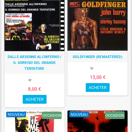
DALLE ARDENNE ALL'INFERNO /
GOLDFINGER (REMASTERED)
IL SORRISO DEL GRANDE
TENTATORE
favorite
13,00 €
favorite
ACHETER
8,00 €
ACHETER
NOUVEAU
NOUVEAU
OCCASION
OCCASION