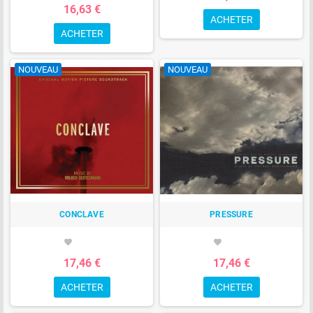
16,63 €
ACHETER
ACHETER
NOUVEAU
NOUVEAU
CONCLAVE
PRESSURE
favorite
favorite
17,46 €
17,46 €
ACHETER
ACHETER