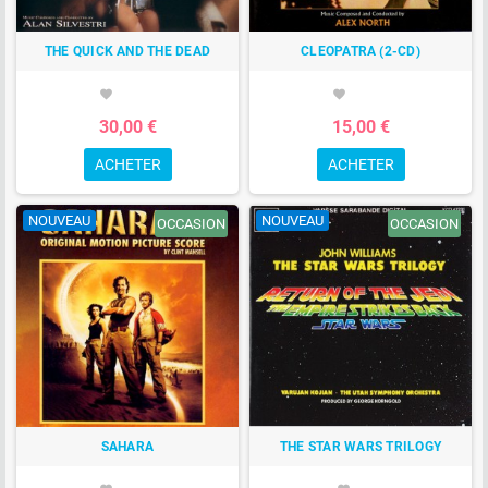
THE QUICK AND THE DEAD
CLEOPATRA (2-CD)
favorite
favorite
30,00 €
15,00 €
ACHETER
ACHETER
NOUVEAU
NOUVEAU
OCCASION
OCCASION
SAHARA
THE STAR WARS TRILOGY