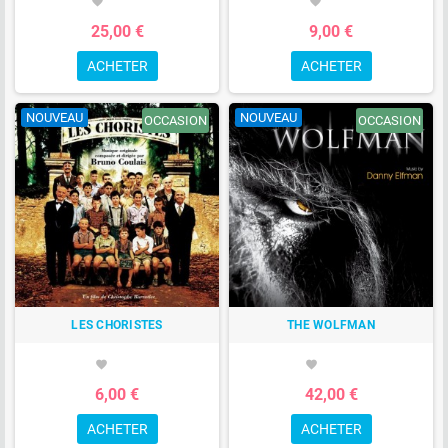
favorite
favorite
25,00 €
9,00 €
ACHETER
ACHETER
NOUVEAU
NOUVEAU
OCCASION
OCCASION
LES CHORISTES
THE WOLFMAN
favorite
favorite
6,00 €
42,00 €
ACHETER
ACHETER