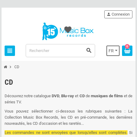
person
Connexion
favorite
0
view_headline
search
FR
chevron_right
CD
CD
Découvrez notre catalogue
DVD
,
Blu-ray
et
CD
de
musiques de films
et de
séries TV.
Vous pouvez sélectionner ci-dessous les rubriques suivantes : La
Collection Music Box Records, les CD en pré-commande, les dernières
nouveautés, les CD d'occasion et les raretés...
Les commandes ne sont envoyées que lorsqu'elles sont complètes.
Si