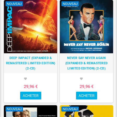
NOUVEAU
NOUVEAU
DEEP IMPACT (EXPANDED &
NEVER SAY NEVER AGAIN
REMASTERED LIMITED EDITION)
(EXPANDED & REMASTERED
(2-CD)
LIMITED EDITION) (2-CD)
favorite
favorite
29,96 €
29,96 €
ACHETER
ACHETER
NOUVEAU
NOUVEAU