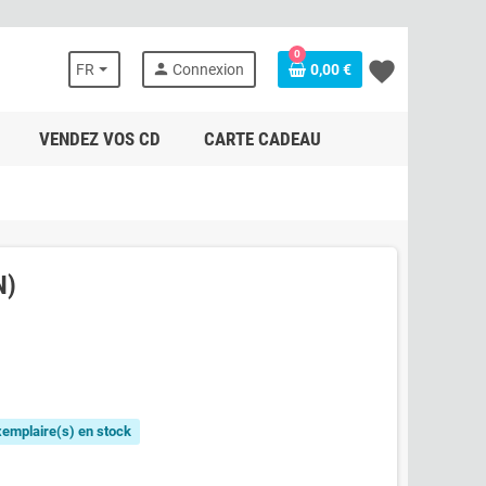
0
favorite
person
FR
Connexion
0,00 €
VENDEZ VOS CD
CARTE CADEAU
N)
exemplaire(s) en stock