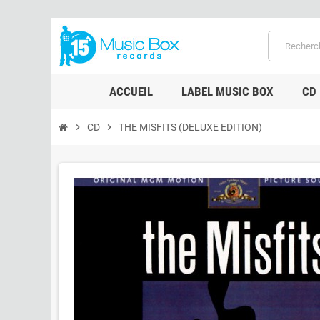
ACCUEIL
LABEL MUSIC BOX
CD
chevron_right
CD
chevron_right
THE MISFITS (DELUXE EDITION)