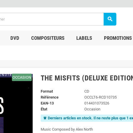
search
DVD
COMPOSITEURS
LABELS
PROMOTIONS
THE MISFITS (DELUXE EDITIO
OCCASION
Format
CD
Référence
OCCLT6-RCD10735
EAN-13
014431073526
État
Occasion
Derniers articles en stock. Il ne reste plus que 1 
notifications_active
Music Composed by Alex North