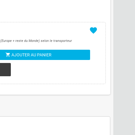
favorite
s (Europe + reste du Monde) selon le transporteur
shopping_cart
AJOUTER AU PANIER