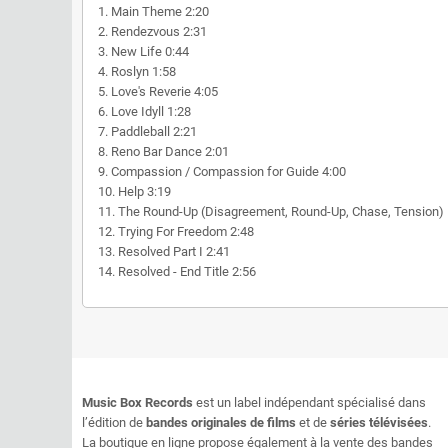
1. Main Theme 2:20
2. Rendezvous 2:31
3. New Life 0:44
4. Roslyn 1:58
5. Love's Reverie 4:05
6. Love Idyll 1:28
7. Paddleball 2:21
8. Reno Bar Dance 2:01
9. Compassion / Compassion for Guide 4:00
10. Help 3:19
11. The Round-Up (Disagreement, Round-Up, Chase, Tension) 
12. Trying For Freedom 2:48
13. Resolved Part I 2:41
14. Resolved - End Title 2:56
Music Box Records
est un label indépendant spécialisé dans
l’édition de
bandes originales de films
et de
séries télévisées
.
La boutique en ligne propose également à la vente des bandes