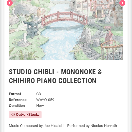
chevron_left
chevron_right
STUDIO GHIBLI - MONONOKE &
CHIHIRO PIANO COLLECTION
Format
CD
Reference
WAYO-059
Condition
New
Out-of-Stock.
block
Music Composed by Joe Hisaishi - Performed by Nicolas Horvath