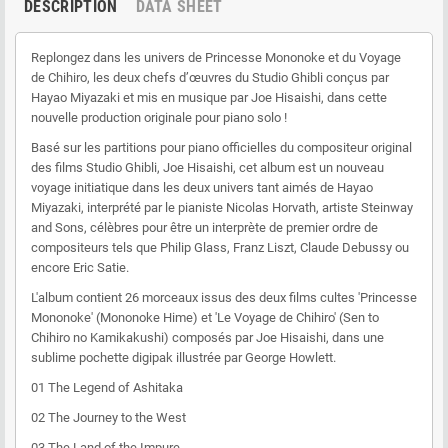
DESCRIPTION
DATA SHEET
Replongez dans les univers de Princesse Mononoke et du Voyage
de Chihiro, les deux chefs d’œuvres du Studio Ghibli conçus par
Hayao Miyazaki et mis en musique par Joe Hisaishi, dans cette
nouvelle production originale pour piano solo !
Basé sur les partitions pour piano officielles du compositeur original
des films Studio Ghibli, Joe Hisaishi, cet album est un nouveau
voyage initiatique dans les deux univers tant aimés de Hayao
Miyazaki, interprété par le pianiste Nicolas Horvath, artiste Steinway
and Sons, célèbres pour être un interprète de premier ordre de
compositeurs tels que Philip Glass, Franz Liszt, Claude Debussy ou
encore Eric Satie.
L'album contient 26 morceaux issus des deux films cultes 'Princesse
Mononoke' (Mononoke Hime) et 'Le Voyage de Chihiro' (Sen to
Chihiro no Kamikakushi) composés par Joe Hisaishi, dans une
sublime pochette digipak illustrée par George Howlett.
01 The Legend of Ashitaka
02 The Journey to the West
03 The Land of the Impure