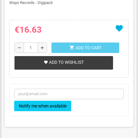
Wayo Records - Digipack
favorite
€16.63
shopping_cart
remove
add
ADD TO CART
ADD TO WISHLIST
favorite
Notify me when available