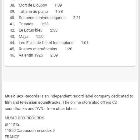
38. Mort de Lioubov 1:09
39. Tatiana au piano 1:38
40. Suspense arrivée brigades 2:21
41. Truands 1:23
42. Le Lotus bleu 2:38
43. Maya 1:50
44. Les Filles de l'air et les espions 1:01
45. Russes et américains 1:20
46. Valentin 1925 2:09
Music Box Records
is an independent record label company dedicated to
film
and
television soundtracks
. The online store also offers CD
soundtracks and DVDs from other labels.
MUSIC BOX RECORDS
BP 1012
11850 Carcassonne cedex 9
FRANCE