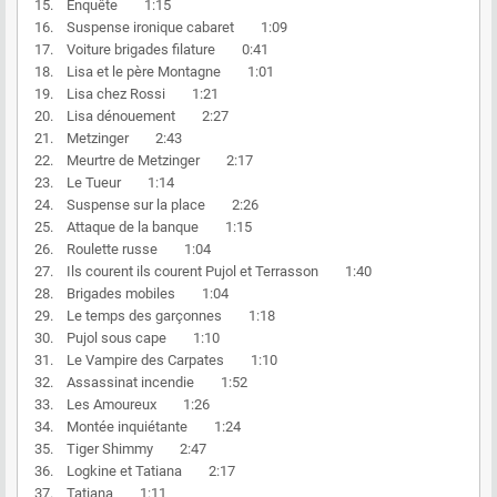
15. Enquête 1:15
16. Suspense ironique cabaret 1:09
17. Voiture brigades filature 0:41
18. Lisa et le père Montagne 1:01
19. Lisa chez Rossi 1:21
20. Lisa dénouement 2:27
21. Metzinger 2:43
22. Meurtre de Metzinger 2:17
23. Le Tueur 1:14
24. Suspense sur la place 2:26
25. Attaque de la banque 1:15
26. Roulette russe 1:04
27. Ils courent ils courent Pujol et Terrasson 1:40
28. Brigades mobiles 1:04
29. Le temps des garçonnes 1:18
30. Pujol sous cape 1:10
31. Le Vampire des Carpates 1:10
32. Assassinat incendie 1:52
33. Les Amoureux 1:26
34. Montée inquiétante 1:24
35. Tiger Shimmy 2:47
36. Logkine et Tatiana 2:17
37. Tatiana 1:11