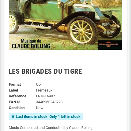
LES BRIGADES DU TIGRE
Format
CD
Label
Frémeaux
Reference
FRM-FA487
EAN13
3448960248723
Condition
New
Last items in stock. Only 1 left in stock
notifications_active
Music Composed and Conducted by Claude Bolling