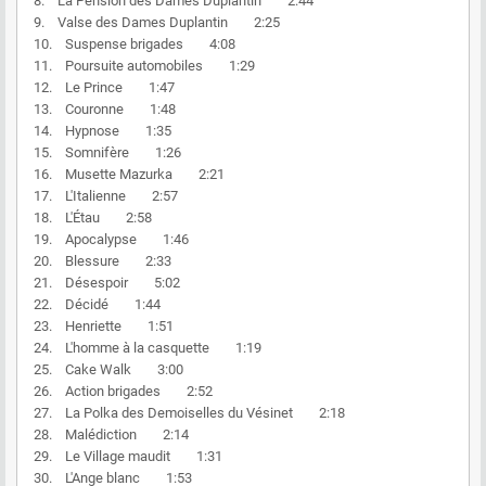
8. La Pension des Dames Duplantin 2:44
9. Valse des Dames Duplantin 2:25
10. Suspense brigades 4:08
11. Poursuite automobiles 1:29
12. Le Prince 1:47
13. Couronne 1:48
14. Hypnose 1:35
15. Somnifère 1:26
16. Musette Mazurka 2:21
17. L'Italienne 2:57
18. L'Étau 2:58
19. Apocalypse 1:46
20. Blessure 2:33
21. Désespoir 5:02
22. Décidé 1:44
23. Henriette 1:51
24. L'homme à la casquette 1:19
25. Cake Walk 3:00
26. Action brigades 2:52
27. La Polka des Demoiselles du Vésinet 2:18
28. Malédiction 2:14
29. Le Village maudit 1:31
30. L'Ange blanc 1:53