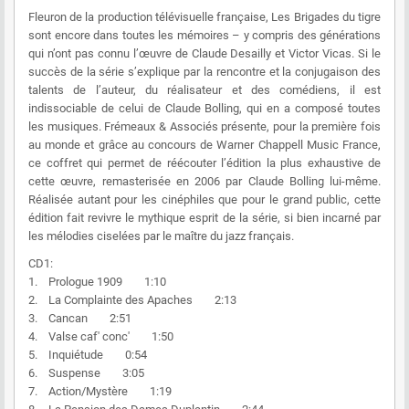
Fleuron de la production télévisuelle française, Les Brigades du tigre
sont encore dans toutes les mémoires – y compris des générations
qui n’ont pas connu l’œuvre de Claude Desailly et Victor Vicas. Si le
succès de la série s’explique par la rencontre et la conjugaison des
talents de l’auteur, du réalisateur et des comédiens, il est
indissociable de celui de Claude Bolling, qui en a composé toutes
les musiques. Frémeaux & Associés présente, pour la première fois
au monde et grâce au concours de Warner Chappell Music France,
ce coffret qui permet de réécouter l’édition la plus exhaustive de
cette œuvre, remasterisée en 2006 par Claude Bolling lui-même.
Réalisée autant pour les cinéphiles que pour le grand public, cette
édition fait revivre le mythique esprit de la série, si bien incarné par
les mélodies ciselées par le maître du jazz français.
CD1:
1. Prologue 1909 1:10
2. La Complainte des Apaches 2:13
3. Cancan 2:51
4. Valse caf' conc' 1:50
5. Inquiétude 0:54
6. Suspense 3:05
7. Action/Mystère 1:19