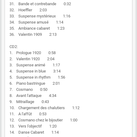
31. Bande et contrebande 0:32
32. Hoeffler 2:03
33. Suspense mystérieux 1:16
34. Suspense amusé 1:14
35. Ambiance cabaret 1:23
36. Valentin 1909 2:13
CD2:
1. Prologue 1920 0:58
2. Valentin 1920 2:04
3. Suspense animé 1:17
4. Suspense in blue 3:14
5. Suspense in rhythm 1:56
6. Piano bastringue 2:01
7. Cosmano 0:50
8. Avant l'attaque 4:34
9. Mitraillage 0:43
10. Chargement des chalutiers 1:12
11. A l'affût 0:53
12. Cosmano chez le bijoutier 1:00
13. Vers l'objectif 1:20
14. Danse Cabaret 1:14