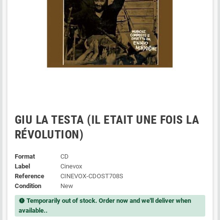
GIU LA TESTA (IL ETAIT UNE FOIS LA
RÉVOLUTION)
Format
CD
Label
Cinevox
Reference
CINEVOX-CDOST708S
Condition
New
Temporarily out of stock. Order now and we'll deliver when
new_releases
available..