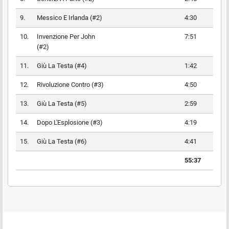
9.
Messico E Irlanda (#2)
4:30
10.
Invenzione Per John
7:51
(#2)
11.
Giù La Testa (#4)
1:42
12.
Rivoluzione Contro (#3)
4:50
13.
Giù La Testa (#5)
2:59
14.
Dopo L'Esplosione (#3)
4:19
15.
Giù La Testa (#6)
4:41
55:37