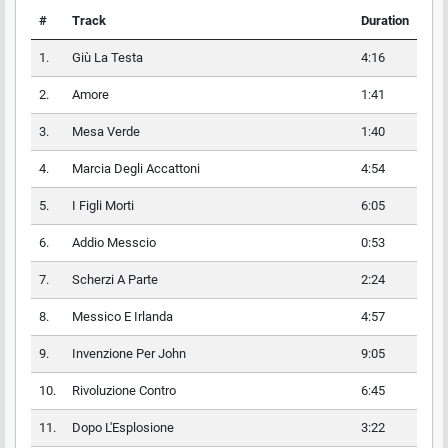
#
Track
Duration
1.
Giù La Testa
4:16
2.
Amore
1:41
3.
Mesa Verde
1:40
4.
Marcia Degli Accattoni
4:54
5.
I Figli Morti
6:05
6.
Addio Messcio
0:53
7.
Scherzi A Parte
2:24
8.
Messico E Irlanda
4:57
9.
Invenzione Per John
9:05
10.
Rivoluzione Contro
6:45
11.
Dopo L'Esplosione
3:22