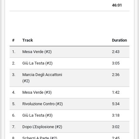
46:01
#
Track
Duration
1.
Mesa Verde (#2)
2:43
2.
Giù La Testa (#2)
3:05
3.
Marcia Degli Accattoni
2:36
(#2)
4.
Mesa Verde (#3)
1:42
5.
Rivoluzione Contro (#2)
5:34
6.
Giù La Testa (#3)
3:18
7.
Dopo L'Esplosione (#2)
3:02
8.
Scherzi A Parte (#2)
2:45