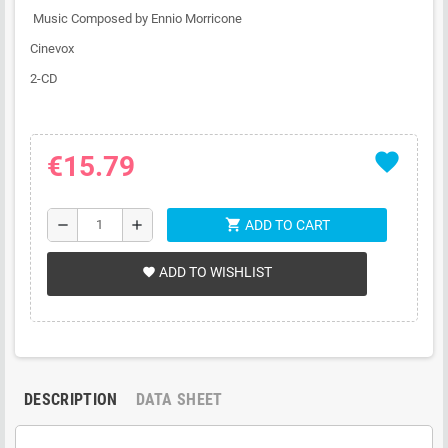
Music Composed by Ennio Morricone
Cinevox
2-CD
favorite
€15.79
shopping_cart
remove
add
ADD TO CART
ADD TO WISHLIST
favorite
DESCRIPTION
DATA SHEET