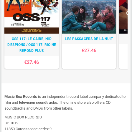
OSS 117: LE CAIRE, NID
LES PASSAGERS DE LA NUIT
D'ESPIONS / OSS 117: RIO NE
€27.46
REPOND PLUS
€27.46
Music Box Records
is an independent record label company dedicated to
film
and
television soundtracks
. The online store also offers CD
soundtracks and DVDs from other labels.
MUSIC BOX RECORDS
BP 1012
11850 Carcassonne cedex 9