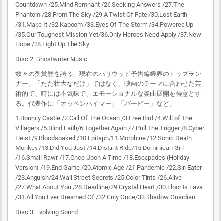
Countdown /25.Mind Remnant /26.Seeking Answers /27.The
Phantom /28.From The Sky /29.A Twist Of Fate /30.Lost Earth
/31.Make It /32.Kaboom /33.Eyes Of The Storm /34.Powered Up
/35.Our Toughest Mission Yet/36.Only Heroes Need Apply /37.New
Hope /38.Light Up The Sky
Disc 2: Ghostwriter Music
数々の受賞歴を誇る、現在のハリウッド予告編業界のトップラン
ナー。「ただ壮大なだけ」ではなく、映画のテーマに合わせた芸
術的で、時には不気味で、エモーショナルな楽曲展開を得意とす
る。代表作に「オッペンハイマー」「バービー」など。
1.Bouncy Castle /2.Call Of The Ocean /3.Free Bird /4.Will of The
Villagers /5.Blind Faith/6.Together Again /7.Pull The Trigger /8.Cyber
Heist /9.Bloodsoaked /10.Epitaph/11.Morphine /12.Sonic Death
Monkey /13.Did You Just /14.Distant Ride/15.Dominican Girl
/16.Small Rawr /17.Once Upon A Time /18.Escapades (Holiday
Version) /19.End Game /20.Atomic Age /21.Pandemic /22.Sin Eater
/23.Anguish/24.Wall Street Secrets /25.Color Tints /26.Alive
/27.What About You /28.Deadline/29.Crystal Heart /30.Floor Is Lava
/31.All You Ever Dreamed Of /32.Only Once/33.Shadow Guardian
Disc 3: Evolving Sound