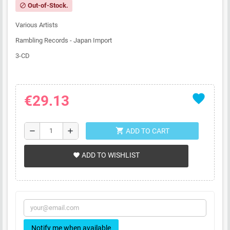
Out-of-Stock.
block
Various Artists
Rambling Records - Japan Import
3-CD
favorite
€29.13
shopping_cart
remove
add
ADD TO CART
ADD TO WISHLIST
favorite
Notify me when available