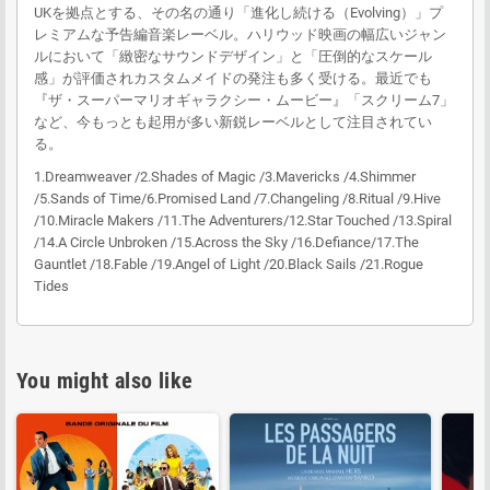
UKを拠点とする、その名の通り「進化し続ける（Evolving）」プ
レミアムな予告編音楽レーベル。ハリウッド映画の幅広いジャン
ルにおいて「緻密なサウンドデザイン」と「圧倒的なスケール
感」が評価されカスタムメイドの発注も多く受ける。最近でも
『ザ・スーパーマリオギャラクシー・ムービー』「スクリーム7」
など、今もっとも起用が多い新鋭レーベルとして注目されてい
る。
1.Dreamweaver /2.Shades of Magic /3.Mavericks /4.Shimmer
/5.Sands of Time/6.Promised Land /7.Changeling /8.Ritual /9.Hive
/10.Miracle Makers /11.The Adventurers/12.Star Touched /13.Spiral
/14.A Circle Unbroken /15.Across the Sky /16.Defiance/17.The
Gauntlet /18.Fable /19.Angel of Light /20.Black Sails /21.Rogue
Tides
You might also like