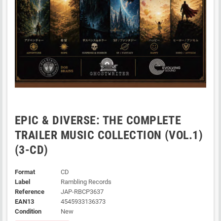
EPIC & DIVERSE: THE COMPLETE
TRAILER MUSIC COLLECTION (VOL.1)
(3-CD)
Format
CD
Label
Rambling Records
Reference
JAP-RBCP3637
EAN13
4545933136373
Condition
New