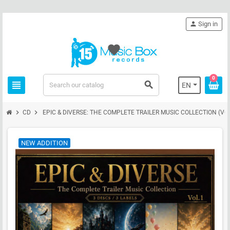
person
Sign in
favorite
0
view_headline
search
EN
chevron_right
chevron_right
CD
EPIC & DIVERSE: THE COMPLETE TRAILER MUSIC COLLECTION (VOL.
NEW ADDITION