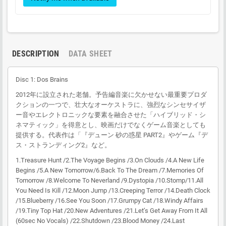
DESCRIPTION
DATA SHEET
Disc 1: Dos Brains
2012年に設立された老舗。予告編音楽に欠かせない最重要プロダ
クションの一つで、壮大なオーケストラに、強烈なシンセサイザ
ー音やエレクトロニックな要素を融合させた「ハイブリッド・シ
ネマティック」を得意とし、映画だけでなくゲーム音楽としても
提供する。代表作は「『デューン 砂の惑星 PART2』やゲーム『デ
ス・ストランディング2』など。
1.Treasure Hunt /2.The Voyage Begins /3.On Clouds /4.A New Life
Begins /5.A New Tomorrow/6.Back To The Dream /7.Memories Of
Tomorrow /8.Welcome To Neverland /9.Dystopia /10.Stomp/11.All
You Need Is Kill /12.Moon Jump /13.Creeping Terror /14.Death Clock
/15.Blueberry /16.See You Soon /17.Grumpy Cat /18.Windy Affairs
/19.Tiny Top Hat /20.New Adventures /21.Let’s Get Away From It All
(60sec No Vocals) /22.Shutdown /23.Blood Money /24.Last