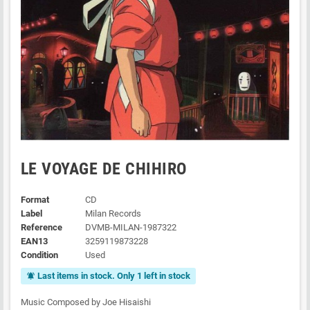
LE VOYAGE DE CHIHIRO
Format
CD
Label
Milan Records
Reference
DVMB-MILAN-1987322
EAN13
3259119873228
Condition
Used
Last items in stock. Only 1 left in stock
notifications_active
Music Composed by Joe Hisaishi