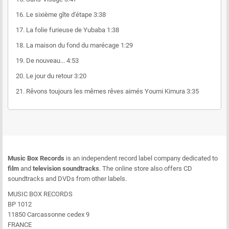
16.
Le sixième gîte d'étape
3:38
17.
La folie furieuse de Yubaba
1:38
18.
La maison du fond du marécage
1:29
19.
De nouveau...
4:53
20.
Le jour du retour
3:20
21.
Rêvons toujours les mêmes rêves aimés
Youmi Kimura
3:35
Music Box Records
is an independent record label company dedicated to
film
and
television soundtracks
. The online store also offers CD
soundtracks and DVDs from other labels.
MUSIC BOX RECORDS
BP 1012
11850 Carcassonne cedex 9
FRANCE