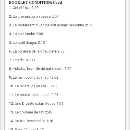
BOOKLET CONDITION: Good
1.
Cet été là...
3:09
2.
Le chemin où on passe
2:07
3.
Le restaurant où on ne voit jamais personne
3:15
4.
La nuit tombe
2:00
5.
Le petit dragon
2:12
6.
La punaise de la chaudière
2:33
7.
Les dieux
3:00
8.
Yubaba, la vieille du bain public
3:30
9.
Le bain public au matin
2:02
10.
La rivière, ce jour là...
3:13
11.
Le boulot, c'est tuant !
2:26
12.
Une Divinité calamiteuse
4:01
13.
Le courage de Chi
2:45
14.
Un trou insondable
1:18
15.
Sans-Visage
3:47