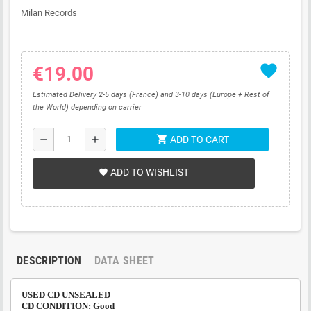
Milan Records
favorite
€19.00
Estimated Delivery 2-5 days (France) and 3-10 days (Europe + Rest of
the World) depending on carrier
shopping_cart
remove
add
ADD TO CART
ADD TO WISHLIST
favorite
DESCRIPTION
DATA SHEET
USED CD UNSEALED
CD CONDITION: Good